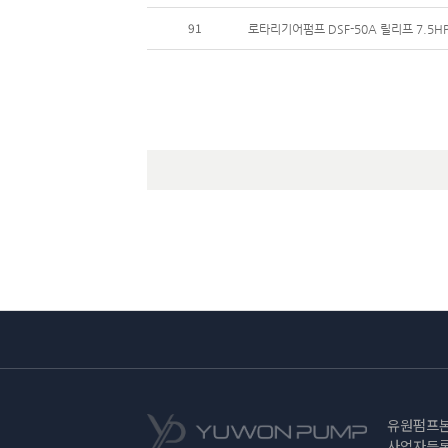
91
로타리기어펌프 DSF-50A 릴리프 7.5HP
유원펌프
사업자등록번호