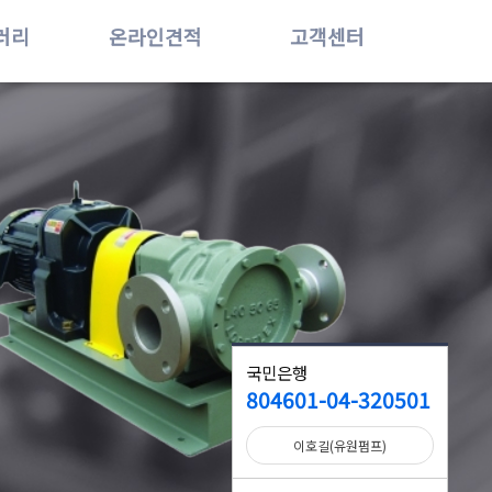
러리
온라인견적
고객센터
QUICK MENU
국민은행
804601-04-320501
제품소개
이호길(유원펌프)
견적문의