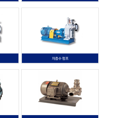
자흡수 펌프