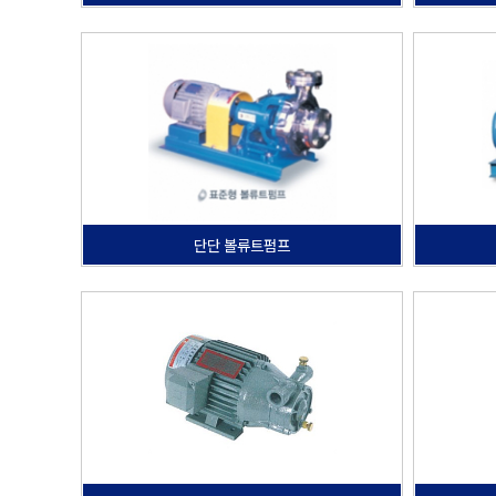
단단 볼류트펌프