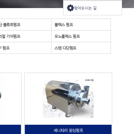
찾아오시는 길
단 볼류트펌프
볼텍스 펌프
리컬 기어펌프
모노플렉스 펌프
P 펌프
스텐 다단펌프
세니타리 원심펌프