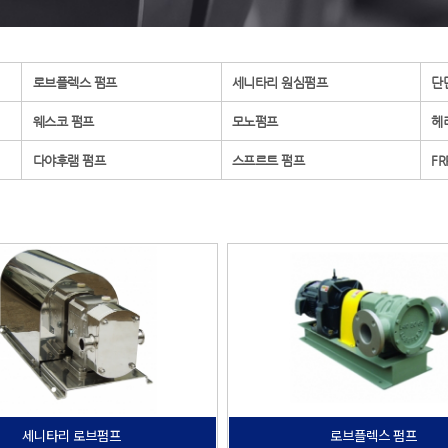
로브플렉스 펌프
세니타리 원심펌프
단
웨스코 펌프
모노펌프
헤
다야후램 펌프
스프르트 펌프
FR
세니타리 로브펌프
로브플렉스 펌프