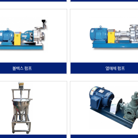
볼텍스 펌프
열매체 펌프