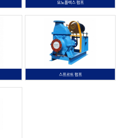
모노플렉스 펌프
스프르트 펌프