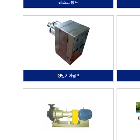
웨스코 펌프
정밀기어펌프