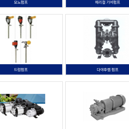
모노펌프
헤리컬 기어펌프
드럼펌프
다야후램 펌프