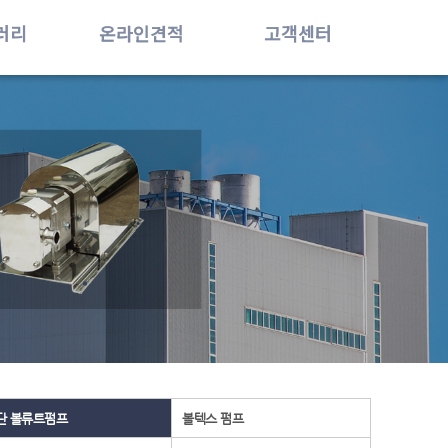
러리
온라인견적
고객센터
단 볼류트펌프
볼텍스 펌프