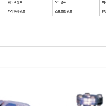
웨스코 펌프
모노펌프
헤
다야후램 펌프
스프르트 펌프
FR