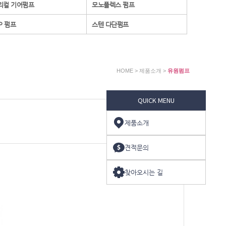
리컬 기어펌프
모노플렉스 펌프
P 펌프
스텐 다단펌프
HOME > 제품소개 >
유원펌프
QUICK MENU
제품소개
견적문의
찾아오시는 길