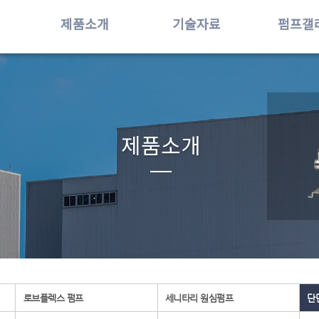
제품소개
기술자료
펌프갤
제품소개
로브플렉스 펌프
세니타리 원심펌프
단