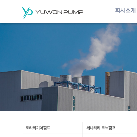
회사소개
로타리기어펌프
세니타리 로브펌프